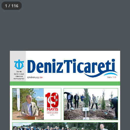
1 / 116
İMEAK 
Deniz Ticaret 
Odası’nın 
MAYIS / 2026
DERGİ KURULUŞ:
 1984
resmi yayınıdır.