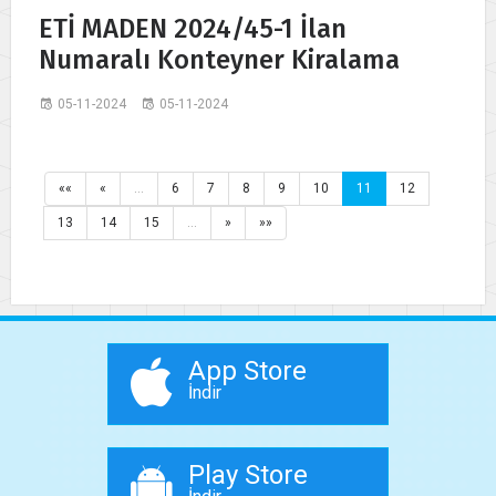
ETİ MADEN 2024/45-1 İlan
Numaralı Konteyner Kiralama
05-11-2024
05-11-2024
««
«
…
6
7
8
9
10
11
12
13
14
15
…
»
»»
App Store
İndir
Play Store