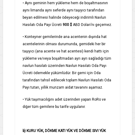
•
Aynı geminin hem yükleme hem de boşaltmasının
aynı limanda aynı seferde aynı taşıyıcı tarafından
beyan edilmesi halinde ödeyeceği indirimli Navlun
Hasılatı Oda Payı Ücreti
900 $
ABD Doları’nı geçemez.
•
Konteyner gemilerinde ana acentenin dışında hat
acentelerinin olması durumunda, gemideki her bir
taşıyıcı (ana acente ve hat acentesi) kendi hattı için
yükleme ve/veya boşaltmadan ayrı ayrı sağladığı tüm
navlun hasılatı üzerinden Navlun Hasılatı Oda Payı
Ücreti ödemekle yükümlüdür. Bir gemi için Oda
tarafından tahsil edilecek toplam Navlun Hasılatı Oda
Payı tutarı, yıllık munzam aidat tavanını aşamaz.
•
Yük taşımacılığını adet üzerinden yapan RoRo ve
diğer tüm gemilere bu tarife uygulanır.
b) KURU YÜK, DÖKME KATI YÜK VE DÖKME SIVI YÜK