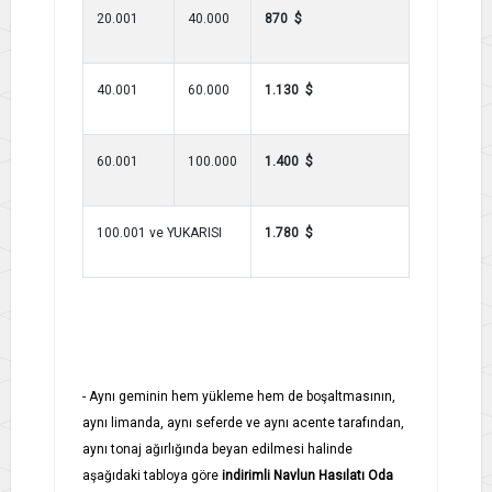
20.001
40.000
870 $
40.001
60.000
1.130 $
60.001
100.000
1.400 $
100.001 ve YUKARISI
1.780 $
- Aynı geminin hem yükleme hem de boşaltmasının,
aynı limanda, aynı seferde ve aynı acente tarafından,
aynı tonaj ağırlığında beyan edilmesi halinde
aşağıdaki tabloya göre
indirimli Navlun Hasılatı Oda