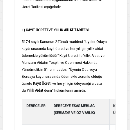
Ücret Tarifesi aşağıdadır.
1)
KAYIT ÜCRETİ VE YILLIK AİDAT TARİFESİ
5174 sayılı Kanunun 24’üncü maddesi “Üyeler Odaya
kaydı sırasında kayıt ücreti ve her yıl için yıllık aidat
ödemekle yükümlüdür” Kayıt Ücreti ile Yıllık Aidat ve
Munzam Aidatın Tespiti ve Ödenmesi Hakkında
Yönetmelik’in 5’inci maddesi “Üyenin Oda veya
Borsaya kaydı sırasında ödemekle zorunlu olduğu
ücrete
Kayıt Ücreti
ve her yıl için ödeyeceği aidata
da
Yıllık Aidat
denir” hükümlerini amirdir.
DERECELER
DERECEYE ESAS MEBLAĞ
KAYIT
(SERMAYE VE ÖZ VARLIK)
ÜCRETİ