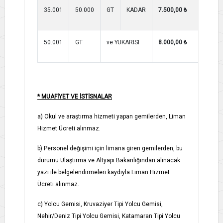
35.001
50.000
GT
KADAR
7.500,00 ₺
7.5
50.001
GT
ve YUKARISI
8.000,00 ₺
8.0
* MUAFİYET VE İSTİSNALAR
a) Okul ve araştırma hizmeti yapan gemilerden, Liman
Hizmet Ücreti alınmaz.
b) Personel değişimi için limana giren gemilerden, bu
durumu Ulaştırma ve Altyapı Bakanlığından alınacak
yazı ile belgelendirmeleri kaydıyla Liman Hizmet
Ücreti alınmaz.
c) Yolcu Gemisi, Kruvaziyer Tipi Yolcu Gemisi,
Nehir/Deniz Tipi Yolcu Gemisi, Katamaran Tipi Yolcu