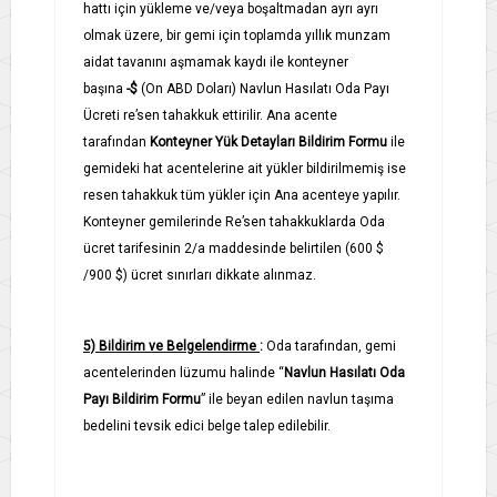
hattı için yükleme ve/veya boşaltmadan ayrı ayrı
olmak üzere, bir gemi için toplamda yıllık munzam
aidat tavanını aşmamak kaydı ile konteyner
başına
-$
(On ABD Doları) Navlun Hasılatı Oda Payı
Ücreti re’sen tahakkuk ettirilir. Ana acente
tarafından
Konteyner Yük Detayları Bildirim Formu
ile
gemideki hat acentelerine ait yükler bildirilmemiş ise
resen tahakkuk tüm yükler için Ana acenteye yapılır.
Konteyner gemilerinde Re’sen tahakkuklarda Oda
ücret tarifesinin 2/a maddesinde belirtilen (600 $
/900 $) ücret sınırları dikkate alınmaz.
5) Bildirim ve Belgelendirme
:
Oda tarafından, gemi
acentelerinden lüzumu halinde “
Navlun
Hasılatı Oda
Payı Bildirim Formu
” ile beyan edilen navlun taşıma
bedelini tevsik edici belge talep edilebilir.