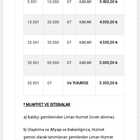
5.001
10.000
GT
KADAR
3.400,00 ₺
2.9
10.001
25.000
GT
KADAR
4.000,00 ₺
4.0
25.001
35.000
GT
KADAR
4.500,00 ₺
4.5
35.001
50.000
GT
KADAR
5.000,00 ₺
5.0
50.001
GT
Ve YUKARISI
5.300,00 ₺
5.3
* MUAFİYET VE İSTİSNALAR
a) Balıkçı gemilerinden Liman Hizmet Ücreti alınmaz.
b) Ulaştırma ve Altyapı ve Bakanlığınca, Hizmet
gemisi olarak tanımlanan gemilerden Liman Hizmet