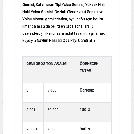
Gemisi, Katamaran Tipi Yolcu Gemisi, Yüksek Hızlı
Hafif Yolcu Gemisi, Gezinti (Tenezzüh) Gemisi ve
Yolcu Motoru gemilerinden
, aynı sefer için her bir
limanda aşağıda belirtilen Gros Tonaj aralığı
üzerinden, yıllık munzam aidat tavanını aşmamak
kaydıyla
Navlun Hasılatı Oda Payı Ücreti
alınır.
GEMİ GROS TON ARALIĞI
ÖDENECEK
TUTAR
0
5.000
Ücretsiz
5.001
20.000
150 $
20.001
30.000
300 $