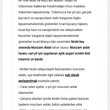
ile Yıllık Aidat ve Munzam Aidatın Tespiti ve
Ödenmesi Hakkında Yönetmeliğin 6’ıncı maddesi
hükümleri kapsamında, “Odamızca her yıl için; gerçek
kişi tacir ve sanayicilerin Gelir Vergisine ilişkin
beyannamelerinde gösterilen ticarî kazanç toplamı;
tüzel kişi tacir ve sanayicilerin ise ödeyecekleri
Kurumlar Vergisine ilişkin beyannamelerinde
gösterilen ticarî bilanço kârı üzerinden
binde beş
oranında Munzam Aidat
tahsil olunur.
Munzam aidat
tavanı, cari yıl için uygulanan aylık asgari ücretin brüt
tutarının on katıdır.
• Birden fazla odaya kayıtlı bulunanların munzam
aidatı, üye tarafından ilgili odalara
eşit olarak
paylaştırılmak
suretiyle yatırılır.
• Zarar eden üyeler, o yıl için munzam aidat
ödemezler.
• Çalışma alanları içinde birden fazla şubesi bulunan
üyelerin munzam aidatı, bütün şubelerden elde