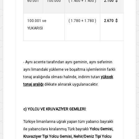
60.001
100.000
( 1.400 + 1.400 )
2.100 $
100.001 ve
( 1.780 + 1.780 )
2.670 $
YUKARISI
- Aynı acente tarafından aynı geminin, aynı seferinin
aynı limandaki yükleme ve boşaltma işlemlerinin farklı
tonaj aralığında olması halinde, indirim tutarı
yüksek
tonaj aralığı
dikkate alınarak uygulanacaktır.
c) YOLCU VE KRUVAZİYER GEMİLERİ:
Türkiye limanlarına uğrak yapan tüm yabancı bayraklı
ile yabancılara kiralanmış Türk bayraklı
Yolcu Gemisi,
Kruvaziyer Tipi Yolcu Gemisi, Nehir/Deniz Tipi Yolcu