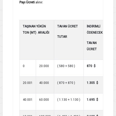
Payı Ücreti
alınır.
TAŞINAN YÜKÜN
TAVAN ÜCRET
İNDİRİMLİ
TON (MT) ARALIĞI
ÖDENECEK
TUTAR
TAVAN
ÜCRET
0
20.000
( 580 + 580 )
870 $
20.001
40.000
( 870 + 870 )
1.305 $
40.001
60.000
( 1.130 + 1.130 )
1.695 $