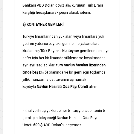
Bankası ABD Doları
döviz alış kurunun
Türk Lirası
karşılığı hesaplanarak peşin olarak ödenir.
a) KONTEYNER GEMİLERİ:
Türkiye limanlarından yük alan veya limanlara yük
getiren yabancı bayraklı gemiler ile yabancılara
kiralanmış Türk Bayraklı
Konteyner
gemilerinden, aynı
sefer için her bir limanda yükleme ve boşaltmadan
ayrı ayrı sağladıkları
tüm navlun hasılatı
üzerinden
binde beş (‰ 5)
oranında ve bir gemi için toplamda
yıllık munzam aidat tavanını aşmamak
kaydıyla
Navlun Hasılatı Oda Payı Ücreti
alınır.
•
İthal ve ihraç yüklerde her bir taşıyıcı acentenin bir
gemi için ödeyeceği Navlun Hasılatı Oda Payı
Ücreti
600 $
ABD Doları’nı geçemez.