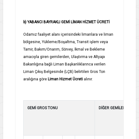
b) YABANCI BAYRAKLI GEMİ LİMAN HİZMET ÜCRETİ
Odamız faaliyet alanı içerisindeki limanlara ve liman
bölgesine, Yükleme/Boşaltma, Transit işlem veya
Tamir, Bakım/Onarım, Sörvey, İkmal ve Bekleme
amacıyla giren gemilerden, Ulaştırma ve Altyapı
Bakanlığına bağlı Liman Başkanlıklarınca verilen
Liman Çıkış Belgesinde (LÇB) belirtilen Gros Ton
aralığına göre
Liman Hizmet Ücreti
alınır.
GEMİ GROS TONU
DİĞER GEMİLER
YO
KR
GE