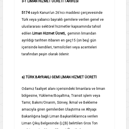
3-1 LİMAN HİZMET ÜCRETİ TARİFESİ
5174
sayılı Kanun’un 26’ncı maddesi çerçevesinde
Türk veya yabancı bayraklı gemilere verilen genel ve
uluslararası sektörel hizmetler kapsamında tahsil
edilen
Liman Hizmet Ücreti,
geminin limandan
ayrıldığı tarihten itibaren en geç15 (on beş) gün
içerisinde kendileri, temsilcileri veya acenteleri
tarafından peşin olarak ödenir.
a) TÜRK BAYRAKLI GEMİ LİMAN HİZMET ÜCRETİ
Odamız faaliyet alanı içerisindeki limanlara ve liman
bölgesine, Yükleme/Boşaltma, Transit işlem veya
Tamir, Bakım/Onarım, Sörvey, İkmal ve Bekleme
amacıyla giren gemilerden Ulaştırma ve Altyapı
Bakanlığına bağlı Liman Başkanlıklarınca verilen
Liman Çıkış Belgesinde (LÇB) belirtilen Gros Ton