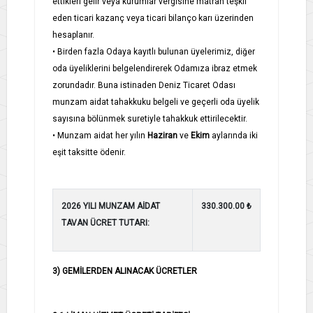
ettikleri gelir veya kurumlar vergisine matrah teşkil
eden ticari kazanç veya ticari bilanço karı üzerinden
hesaplanır.
• Birden fazla Odaya kayıtlı bulunan üyelerimiz, diğer
oda üyeliklerini belgelendirerek Odamıza ibraz etmek
zorundadır. Buna istinaden Deniz Ticaret Odası
munzam aidat tahakkuku belgeli ve geçerli oda üyelik
sayısına bölünmek suretiyle tahakkuk ettirilecektir.
• Munzam aidat her yılın
Haziran
ve
Ekim
aylarında iki
eşit taksitte ödenir.
2026 YILI MUNZAM AİDAT
330.300.00 ₺
TAVAN ÜCRET TUTARI
:
3) GEMİLERDEN ALINACAK ÜCRETLER