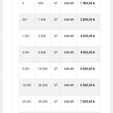
0
500
GT
KADAR
1.400,00 ₺
1.2
501
1.500
GT
KADAR
2.800,00 ₺
2.4
1.501
2.500
GT
KADAR
4.200,00 ₺
3.6
2.501
5.000
GT
KADAR
4.900,00 ₺
4.2
5.001
10.000
GT
KADAR
5.600,00 ₺
4.8
10.001
25.000
GT
KADAR
6.300,00 ₺
6.3
25.001
35.000
GT
KADAR
7.000,00 ₺
7.0