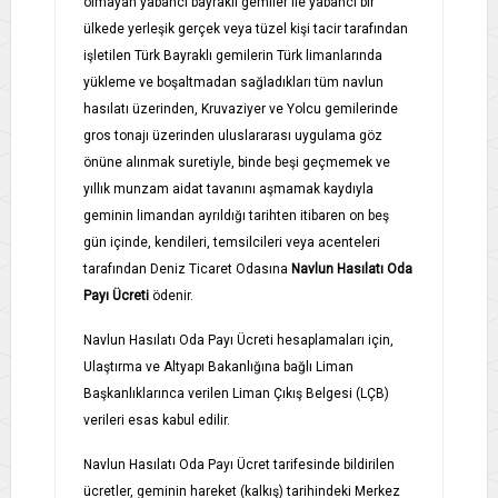
olmayan yabancı bayraklı gemiler ile yabancı bir
ülkede yerleşik gerçek veya tüzel kişi tacir tarafından
işletilen Türk Bayraklı gemilerin Türk limanlarında
yükleme ve boşaltmadan sağladıkları tüm navlun
hasılatı üzerinden, Kruvaziyer ve Yolcu gemilerinde
gros tonajı üzerinden uluslararası uygulama göz
önüne alınmak suretiyle, binde beşi geçmemek ve
yıllık munzam aidat tavanını aşmamak kaydıyla
geminin limandan ayrıldığı tarihten itibaren on beş
gün içinde, kendileri, temsilcileri veya acenteleri
tarafından Deniz Ticaret Odasına
Navlun Hasılatı Oda
Payı Ücreti
ödenir.
Navlun Hasılatı Oda Payı Ücreti hesaplamaları için,
Ulaştırma ve Altyapı Bakanlığına bağlı Liman
Başkanlıklarınca verilen Liman Çıkış Belgesi (LÇB)
verileri esas kabul edilir.
Navlun Hasılatı Oda Payı Ücret tarifesinde bildirilen
ücretler, geminin hareket (kalkış) tarihindeki Merkez