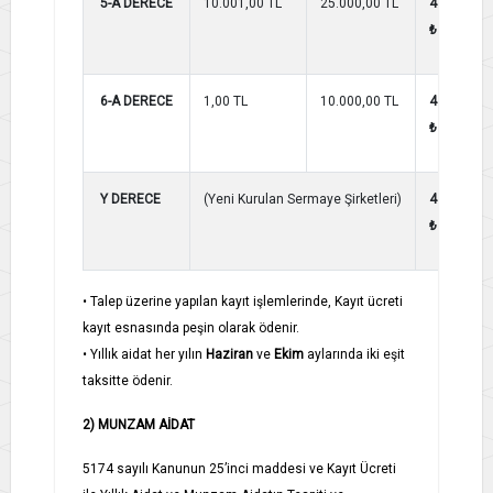
5-A DERECE
10.001,00 TL
25.000,00 TL
4.250,00
₺
6-A DERECE
1,00 TL
10.000,00 TL
4.000,00
₺
Y DERECE
(Yeni Kurulan Sermaye Şirketleri)
4.000,00
₺
• Talep üzerine yapılan kayıt işlemlerinde, Kayıt ücreti
kayıt esnasında peşin olarak ödenir.
• Yıllık aidat her yılın
Haziran
ve
Ekim
aylarında iki eşit
taksitte ödenir.
2) MUNZAM AİDAT
5174 sayılı Kanunun 25’inci maddesi ve Kayıt Ücreti