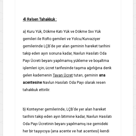
4) Re’sen T
ahakkuk :
a) Kuru Yük, Dökme Katı Yük ve Dökme Sıvı Yük
gemileri ile RoRo gemileri ve Yolcu/Kurvaziyer
gemilerinde LÇB’de yer alan geminin hareket tarihini
takip eden ayın sonuna kadar, Navlun Hasılatı Oda
Payı Ücreti beyanı yapılmamış yükleme ve boşaltma
işlemleri için; ücret tarifesinde taşıma ağırlığına denk
gelen kademenin
Tavan Ücret
tutarı, geminin
ana
acentesine
Navlun Hasılatı Oda Payı olarak resen
tahakkuk ettirilir.
b) Konteyner gemilerinde, LÇB’de yer alan hareket
tarihini takip eden ayın bitimine kadar, Navlun Hasılatı
Oda Payı Ücretinin beyanı yapılmamış ise gemideki
her bir taşıyıcıya (ana acente ve hat acentesi) kendi