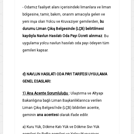
- Odamız faaliyet alanı içerisindeki limanlara ve liman
bölgesine, tamir, bakım, onarım amacıyla gelen ve
yeni inşa olan Yolcu ve Kruvaziyer gemilerden,
bu
durumu Liman Çıkış Belgesinde (LÇB) belirtilmesi
kaydıyla Navlun Hasılatı Oda Payı Ücreti alınmaz
. Bu
uygulama yolcu navlun hasılatı oda payı ödeyen tüm
gemileri kapsar.
d) NAVLUN HASILATI ODA PAYI TARİFESİ UYGULAMA
GENEL ESASLARI:
1) Ana Acente Sorumluluğu
:
Ulaştırma ve Altyapı
Bakanlığına bağlı Liman Başkanlıklarınca verilen
Liman Çıkış Belgesi’nde (LÇB) bildirilen acente,
geminin
ana acentesi
olarak ifade edilir.
a) Kuru Yük, Dökme Katı Yük ve Dökme Sıvı Yük
gemileri ile RoRo gemileri ve Yolcu/Kurvaziyer