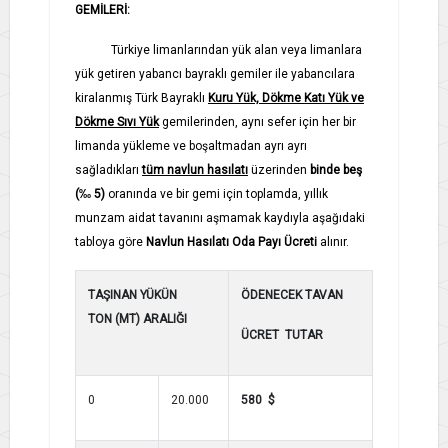
GEMİLERİ:
Türkiye limanlarından yük alan veya limanlara
yük getiren yabancı bayraklı gemiler ile yabancılara
kiralanmış Türk Bayraklı
Kuru Yük, Dökme Katı Yük ve
Dökme Sıvı Yük
gemilerinden, aynı sefer için her bir
limanda yükleme ve boşaltmadan ayrı ayrı
sağladıkları
tüm navlun hasılatı
üzerinden
binde beş
(‰ 5)
oranında ve bir gemi için toplamda, yıllık
munzam aidat tavanını aşmamak kaydıyla aşağıdaki
tabloya göre
Navlun Hasılatı Oda Payı Ücreti
alınır.
TAŞINAN YÜKÜN
ÖDENECEK TAVAN
TON (MT) ARALIĞI
ÜCRET TUTAR
0
20.000
580 $