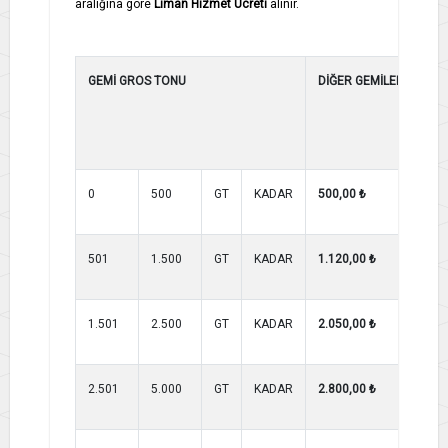
aralığına göre
Liman Hizmet Ücreti
alınır.
GEMİ GROS TONU
DİĞER GEMİLER
YO
KR
GE
0
500
GT
KADAR
500,00 ₺
500
501
1.500
GT
KADAR
1.120,00 ₺
950
1.501
2.500
GT
KADAR
2.050,00 ₺
1.7
2.501
5.000
GT
KADAR
2.800,00 ₺
2.4