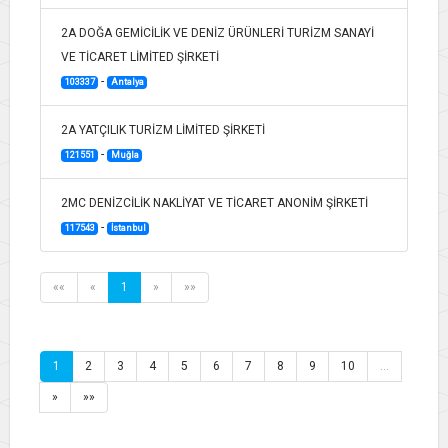
2A DOĞA GEMİCİLİK VE DENİZ ÜRÜNLERİ TURİZM SANAYİ
VE TİCARET LİMİTED ŞİRKETİ
-
103337
Antalya
2A YATÇILIK TURİZM LİMİTED ŞİRKETİ
-
121551
Muğla
2MC DENİZCİLİK NAKLİYAT VE TİCARET ANONİM ŞİRKETİ
-
117543
İstanbul
««
«
1
»
»»
1
2
3
4
5
6
7
8
9
10
…
»
»»