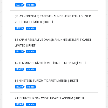
-
102349
İstanbul
(İFLAS NEDENİYLE) TASFİYE HALİNDE HERFURTH LOJİSTİK
VE TİCARET LİMİTED ŞİRKETİ
-
113296
İstanbul
12 YAPIM REKLAM VE DANIŞMANLIK HİZMETLERİ TİCARET
LİMİTED ŞİRKETİ
-
121176
İstanbul
15 TEMMUZ DENİZCİLİK VE TİCARET ANONİM ŞİRKETİ
-
117497
İstanbul
19 NİNETEEN TURİZM TİCARET LİMİTED ŞİRKETİ
-
119208
İstanbul
2 E DENİZCİLİK SANAYİ VE TİCARET ANONİM ŞİRKETİ
-
115564
İstanbul