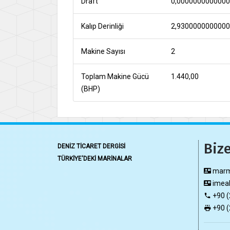
Draft
0,000000000000
Kalıp Derinliği
2,930000000000
Makine Sayısı
2
Toplam Makine Gücü
1.440,00
(BHP)
Bize
DENİZ TİCARET DERGİSİ
TÜRKİYE'DEKİ MARİNALAR
marma
imeak
+90 (
+90 (