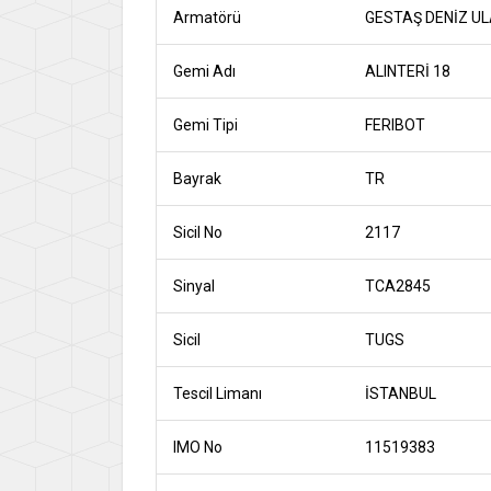
Armatörü
GESTAŞ DENİZ UL
Gemi Adı
ALINTERİ 18
Gemi Tipi
FERIBOT
Bayrak
TR
Sicil No
2117
Sinyal
TCA2845
Sicil
TUGS
Tescil Limanı
İSTANBUL
IMO No
11519383