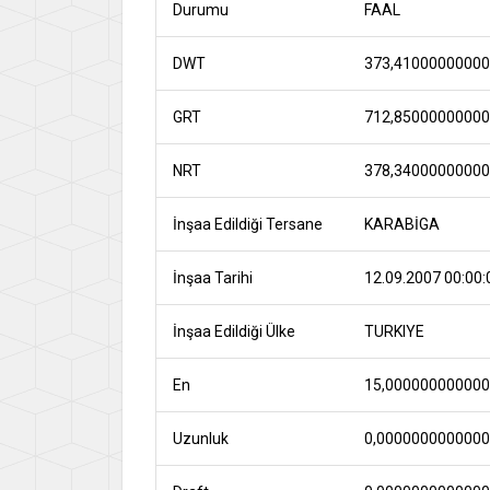
Durumu
FAAL
DWT
373,4100000000
GRT
712,8500000000
NRT
378,3400000000
İnşaa Edildiği Tersane
KARABİGA
İnşaa Tarihi
12.09.2007 00:00:
İnşaa Edildiği Ülke
TURKIYE
En
15,00000000000
Uzunluk
0,000000000000