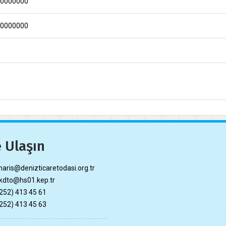
00000000
00000000
 Ulaşın
ris@denizticaretodasi.org.tr
dto@hs01.kep.tr
252) 413 45 61
252) 413 45 63