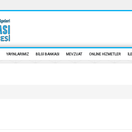
YAYINLARIMIZ
BİLGİ BANKASI
MEVZUAT
ONLİNE HİZMETLER
İL