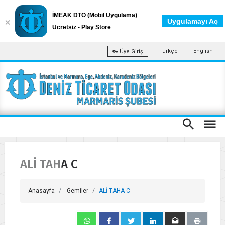
İMEAK DTO (Mobil Uygulama)
Uygulamayı Aç
Ücretsiz - Play Store
Türkçe
English
Üye Giriş
ALİ TAHA C
Anasayfa
Gemiler
ALİ TAHA C