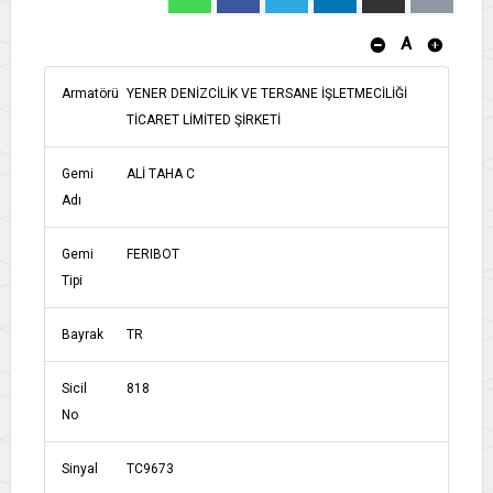
A
Armatörü
YENER DENİZCİLİK VE TERSANE İŞLETMECİLİĞİ
TİCARET LİMİTED ŞİRKETİ
Gemi
ALİ TAHA C
Adı
Gemi
FERIBOT
Tipi
Bayrak
TR
Sicil
818
No
Sinyal
TC9673