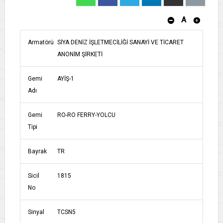
A
Armatörü
SİYA DENİZ İŞLETMECİLİĞİ SANAYİ VE TİCARET
ANONİM ŞİRKETİ
Gemi
AYİŞ-1
Adı
Gemi
RO-RO FERRY-YOLCU
Tipi
Bayrak
TR
Sicil
1815
No
Sinyal
TCSN5