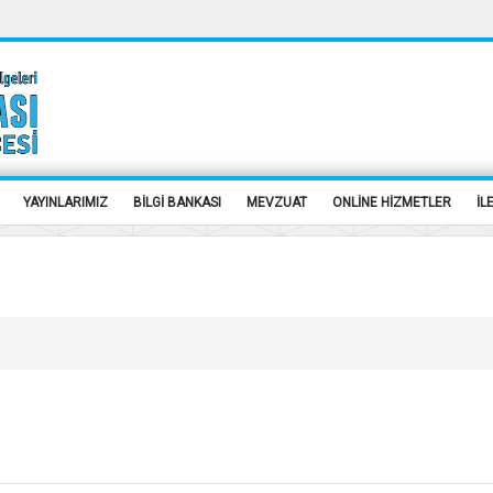
YAYINLARIMIZ
BİLGİ BANKASI
MEVZUAT
ONLİNE HİZMETLER
İL