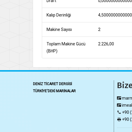
Draft
0,000000000000
Kalıp Derinliği
4,500000000000
Makine Sayısı
2
Toplam Makine Gücü
2.226,00
(BHP)
Bize
DENİZ TİCARET DERGİSİ
TÜRKİYE'DEKİ MARİNALAR
marma
imeak
+90 (
+90 (