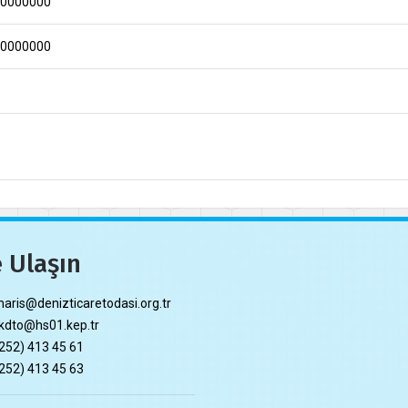
00000000
00000000
 Ulaşın
ris@denizticaretodasi.org.tr
dto@hs01.kep.tr
252) 413 45 61
252) 413 45 63