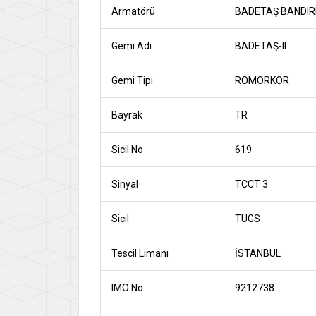
Armatörü
BADETAŞ BANDIRM
Gemi Adı
BADETAŞ-II
Gemi Tipi
ROMORKOR
Bayrak
TR
Sicil No
619
Sinyal
TCCT 3
Sicil
TUGS
Tescil Limanı
İSTANBUL
IMO No
9212738