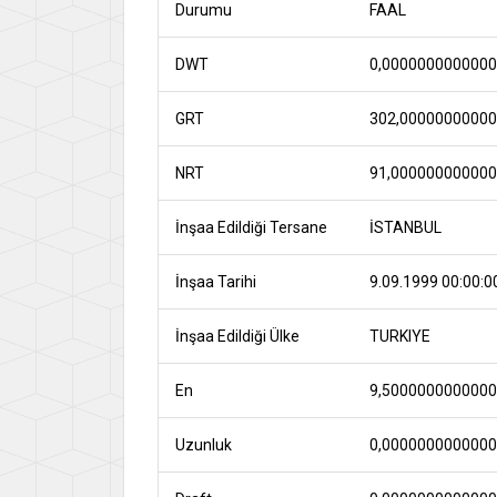
Durumu
FAAL
DWT
0,000000000000
GRT
302,0000000000
NRT
91,00000000000
İnşaa Edildiği Tersane
İSTANBUL
İnşaa Tarihi
9.09.1999 00:00:0
İnşaa Edildiği Ülke
TURKIYE
En
9,500000000000
Uzunluk
0,000000000000