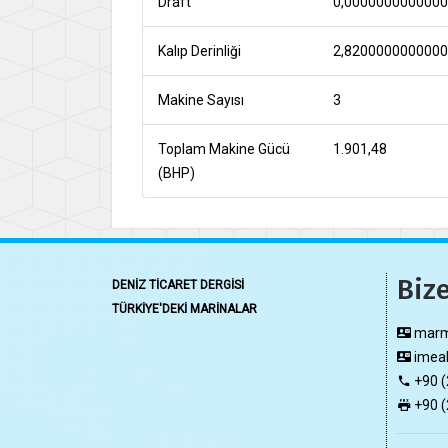
Draft
0,000000000000
Kalıp Derinliği
2,820000000000
Makine Sayısı
3
Toplam Makine Gücü
1.901,48
(BHP)
Bize
DENİZ TİCARET DERGİSİ
TÜRKİYE'DEKİ MARİNALAR
marma
imeak
+90 (
+90 (