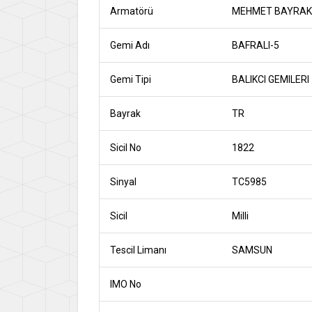
Armatörü
MEHMET BAYRAK
Gemi Adı
BAFRALI-5
Gemi Tipi
BALIKCI GEMILERI
Bayrak
TR
Sicil No
1822
Sinyal
TC5985
Sicil
Milli
Tescil Limanı
SAMSUN
IMO No