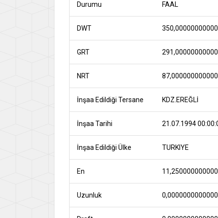
Durumu
FAAL
DWT
350,0000000000
GRT
291,0000000000
NRT
87,00000000000
İnşaa Edildiği Tersane
KDZ.EREĞLİ
İnşaa Tarihi
21.07.1994 00:00:
İnşaa Edildiği Ülke
TURKIYE
En
11,25000000000
Uzunluk
0,000000000000