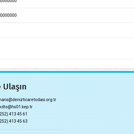
00000000
00000000
 Ulaşın
ris@denizticaretodasi.org.tr
dto@hs01.kep.tr
252) 413 45 61
252) 413 45 63