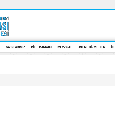
YAYINLARIMIZ
BİLGİ BANKASI
MEVZUAT
ONLİNE HİZMETLER
İL