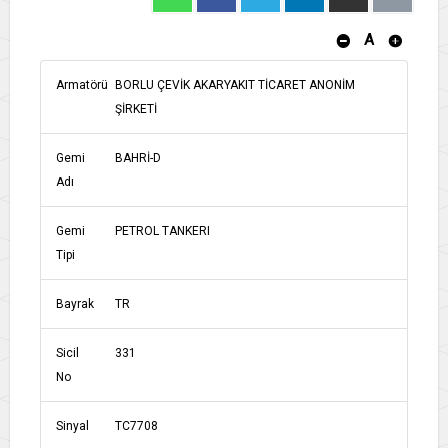
A
Armatörü
BORLU ÇEVİK AKARYAKIT TİCARET ANONİM
ŞİRKETİ
Gemi
BAHRİ-D
Adı
Gemi
PETROL TANKERI
Tipi
Bayrak
TR
Sicil
331
No
Sinyal
TC7708