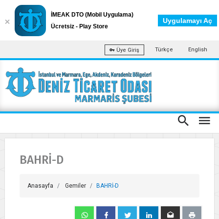
İMEAK DTO (Mobil Uygulama)
Uygulamayı Aç
Ücretsiz - Play Store
Türkçe
English
Üye Giriş
BAHRİ-D
Anasayfa
Gemiler
BAHRİ-D