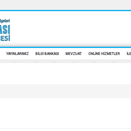
YAYINLARIMIZ
BİLGİ BANKASI
MEVZUAT
ONLİNE HİZMETLER
İL