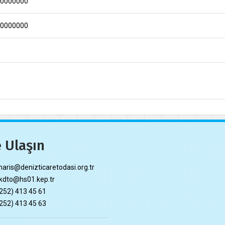
00000000
00000000
 Ulaşın
ris@denizticaretodasi.org.tr
dto@hs01.kep.tr
252) 413 45 61
252) 413 45 63