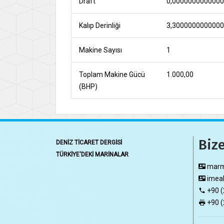
Draft
0,000000000000
Kalıp Derinliği
3,300000000000
Makine Sayısı
1
Toplam Makine Gücü
1.000,00
(BHP)
Bize
DENİZ TİCARET DERGİSİ
TÜRKİYE'DEKİ MARİNALAR
marma
imeak
+90 (
+90 (