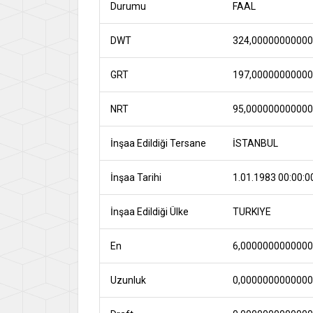
Durumu
FAAL
DWT
324,0000000000
GRT
197,0000000000
NRT
95,00000000000
İnşaa Edildiği Tersane
İSTANBUL
İnşaa Tarihi
1.01.1983 00:00:0
İnşaa Edildiği Ülke
TURKIYE
En
6,000000000000
Uzunluk
0,000000000000