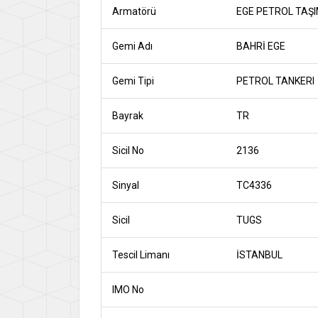
Armatörü
EGE PETROL TAŞI
Gemi Adı
BAHRİ EGE
Gemi Tipi
PETROL TANKERI
Bayrak
TR
Sicil No
2136
Sinyal
TC4336
Sicil
TUGS
Tescil Limanı
İSTANBUL
IMO No