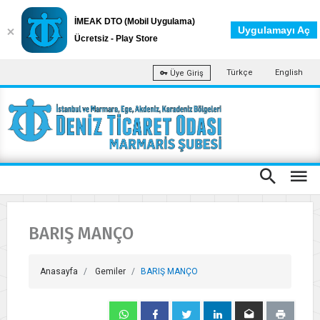
İMEAK DTO (Mobil Uygulama)
Uygulamayı Aç
Ücretsiz - Play Store
Türkçe
English
Üye Giriş
BARIŞ MANÇO
Anasayfa
Gemiler
BARIŞ MANÇO