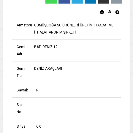
A
Armatörü
GÜMÜŞDOĞA SU ÜRÜNLERİ ÜRETİM İHRACAT VE
İTHALAT ANONİM ŞİRKETİ
Gemi
BATI DENİZ-12
Adı
Gemi
DENİZ ARAÇLARI
Tipi
Bayrak
TR
Sicil
No
Sinyal
TCX