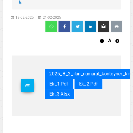
İşi
19-02-2025
21-02-2025
A
2025_8_2_ilan_numaral_konteyner_kira
Ek_1.pdf
Ek_2.pdf
Ek_3.xlsx