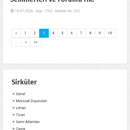
16-07-2026 - Sayı: 1763 - Sirküler No: 552
«
1
2
3
4
5
6
7
8
9
10
…
»
»»
Sirküler
Genel
Mevzuat Duyuruları
Liman
Ticari
Gemi Adamları
Çevre