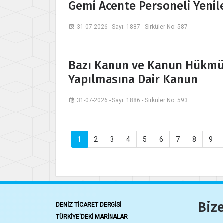
Gemi Acente Personeli Yenil
31-07-2026 - Sayı: 1887 - Sirküler No: 587
Bazı Kanun ve Kanun Hükmü
Yapılmasına Dair Kanun
31-07-2026 - Sayı: 1886 - Sirküler No: 593
1
2
3
4
5
6
7
8
9
Bize
DENİZ TİCARET DERGİSİ
TÜRKİYE'DEKİ MARİNALAR