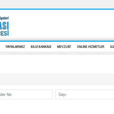
YAYINLARIMIZ
BİLGİ BANKASI
MEVZUAT
ONLİNE HİZMETLER
İL