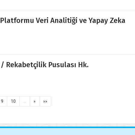
 Platformu Veri Analitiği ve Yapay Zeka
/ Rekabetçilik Pusulası Hk.
9
10
…
»
»»