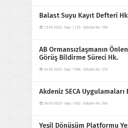
Balast Suyu Kayıt Defteri Hk
13-05-2025 - Sayı: 1125 - Sirküler No: 390
AB Ormansızlaşmanın Önlenm
Görüş Bildirme Süreci Hk.
06-05-2025 - Sayı: 1088 - Sirküler No: 370
Akdeniz SECA Uygulamaları B
06-05-2025 - Sayı: 1082 - Sirküler No: 366
Yeşil Dönüşüm Platformu Yeşi