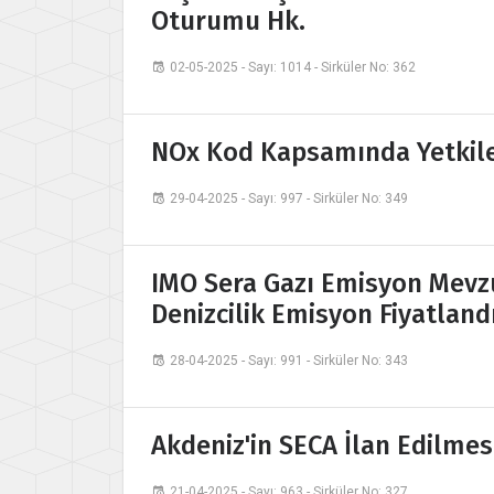
Oturumu Hk.
02-05-2025 - Sayı: 1014 - Sirküler No: 362
NOx Kod Kapsamında Yetkil
29-04-2025 - Sayı: 997 - Sirküler No: 349
IMO Sera Gazı Emisyon Mevz
Denizcilik Emisyon Fiyatla
28-04-2025 - Sayı: 991 - Sirküler No: 343
Akdeniz'in SECA İlan Edilmes
21-04-2025 - Sayı: 963 - Sirküler No: 327