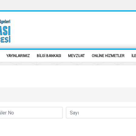
YAYINLARIMIZ
BİLGİ BANKASI
MEVZUAT
ONLİNE HİZMETLER
İL