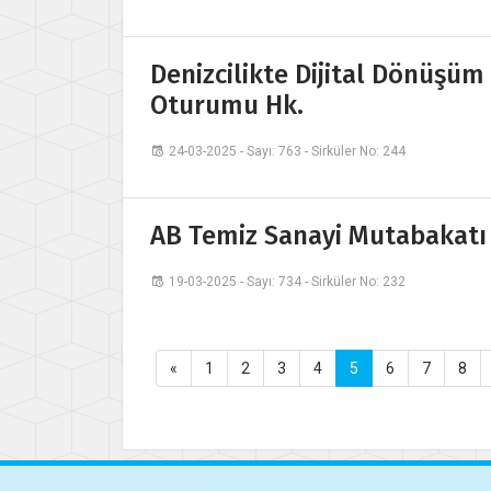
Denizcilikte Dijital Dönüşüm
Oturumu Hk.
24-03-2025 - Sayı: 763 - Sirküler No: 244
AB Temiz Sanayi Mutabakatı 
19-03-2025 - Sayı: 734 - Sirküler No: 232
«
1
2
3
4
5
6
7
8