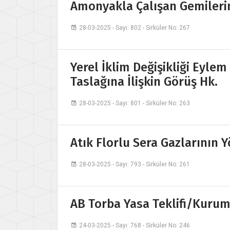
Amonyakla Çalışan Gemilerin
28-03-2025 - Sayı: 802 - Sirküler No: 267
Yerel İklim Değişikliği Eyle
Taslağına İlişkin Görüş Hk.
28-03-2025 - Sayı: 801 - Sirküler No: 263
Atık Florlu Sera Gazlarının 
28-03-2025 - Sayı: 793 - Sirküler No: 261
AB Torba Yasa Teklifi/Kurums
24-03-2025 - Sayı: 768 - Sirküler No: 246