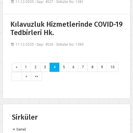
11-12-2020 - Sayı: 4527 - Sirküler No: 1381
Kılavuzluk Hizmetlerinde COVID-19
Tedbirleri Hk.
11-12-2020 - Sayı: 4526 - Sirküler No: 1380
«
1
2
3
4
5
6
7
8
9
10
…
»
»»
Sirküler
Genel