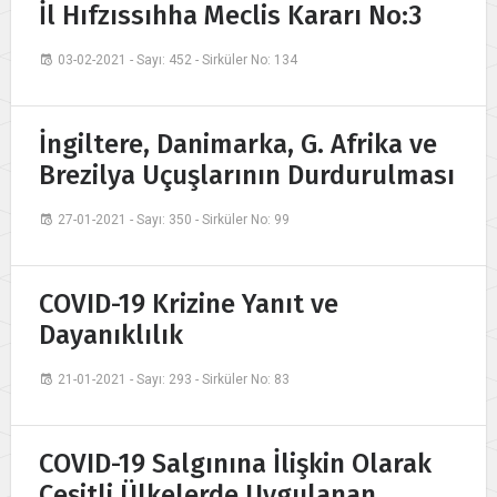
İl Hıfzıssıhha Meclis Kararı No:3
03-02-2021 - Sayı: 452 - Sirküler No: 134
İngiltere, Danimarka, G. Afrika ve
Brezilya Uçuşlarının Durdurulması
27-01-2021 - Sayı: 350 - Sirküler No: 99
COVID-19 Krizine Yanıt ve
Dayanıklılık
21-01-2021 - Sayı: 293 - Sirküler No: 83
COVID-19 Salgınına İlişkin Olarak
Çeşitli Ülkelerde Uygulanan