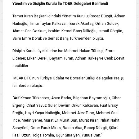
Yönetim ve Disiplin Kurulu İle TOBB Delegeleri Belirlendi
Tamer Kıran Başkanlığındaki Yönetim Kurulu; Recep Düzgit, Adnan
Naiboğlu, Timur Taylan Kalkavan, Burak Akartaş, Orhan Gülcek,
Ahmet Can Bozkurt, İbrahim Kemal Barış Dillioğlu, İsmail Görgün,
Saim Emre Doruk ve Serhat Barış Türkmen’den oluştu.
Disiplin Kurulu üyeliklerine ise Mehmet Hakan Tüfekçi, Emre
Eldener, Erkan Dereli, Bayram Turan, Adnan Türkeş ve Cenk Ecevit
seçildiler.
İMEAK DTO’nun Türkiye Odalar ve Borsalar Birliği delegeleri ise şu
isimlerden oluştu:
“Arif Kenan Türkantos, Asım Barlın, Bilgehan Bayramoğlu, Cihan
Ergenç, Cihat Yavuz Güler, Devrim Orkun Kalkavan, Fuat Ersoy
Eroğlu, Hayri Yaşar Naiboğlu, Mehmet Alev Tunç, Mehmet Sadi
İnce, Metin Şener, Murat Er, Murat Gün, Murat Kıran, Nihat Nahit
Sarayönü, Ömer Faruk Miras, Rasim Akar, Recep Düzgit, Şükrü
Fazıl Uzun, Tolga Tomba, Uğur Sina Şen, Yunus Can.”