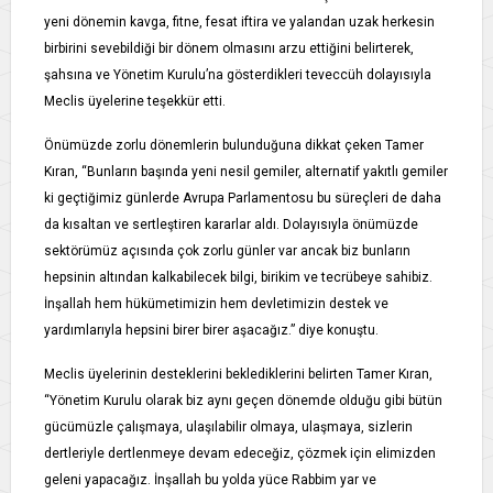
yeni dönemin kavga, fitne, fesat iftira ve yalandan uzak herkesin
birbirini sevebildiği bir dönem olmasını arzu ettiğini belirterek,
şahsına ve Yönetim Kurulu’na gösterdikleri teveccüh dolayısıyla
Meclis üyelerine teşekkür etti.
Önümüzde zorlu dönemlerin bulunduğuna dikkat çeken Tamer
Kıran, “Bunların başında yeni nesil gemiler, alternatif yakıtlı gemiler
ki geçtiğimiz günlerde Avrupa Parlamentosu bu süreçleri de daha
da kısaltan ve sertleştiren kararlar aldı. Dolayısıyla önümüzde
sektörümüz açısında çok zorlu günler var ancak biz bunların
hepsinin altından kalkabilecek bilgi, birikim ve tecrübeye sahibiz.
İnşallah hem hükümetimizin hem devletimizin destek ve
yardımlarıyla hepsini birer birer aşacağız.” diye konuştu.
Meclis üyelerinin desteklerini beklediklerini belirten Tamer Kıran,
“Yönetim Kurulu olarak biz aynı geçen dönemde olduğu gibi bütün
gücümüzle çalışmaya, ulaşılabilir olmaya, ulaşmaya, sizlerin
dertleriyle dertlenmeye devam edeceğiz, çözmek için elimizden
geleni yapacağız. İnşallah bu yolda yüce Rabbim yar ve