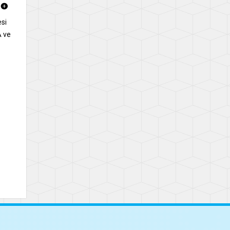
esi
A ve