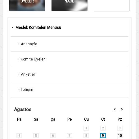
ÜYELER
NACE
ANKET
Meslek Komiteleri Menüsü
Anasayfa
Komite Üyeleri
Anketler
İletişim
Ağustos
Pa
Sa
Ça
Pe
Cu
Ct
Pz
1
2
3
4
5
6
7
8
9
10