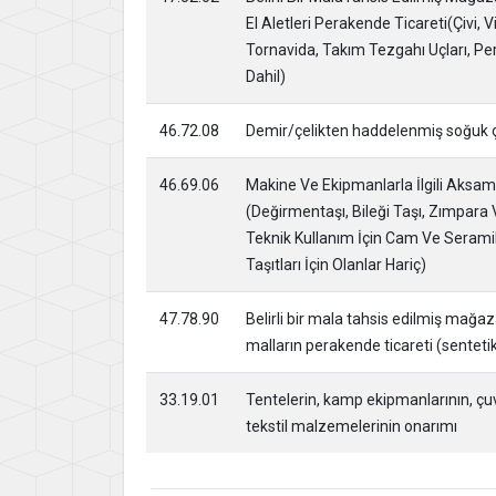
El Aletleri Perakende Ticareti(Çivi, V
Tornavida, Takım Tezgahı Uçları, Perç
Dahil)
46.72.08
Demir/çelikten haddelenmiş soğuk çe
46.69.06
Makine Ve Ekipmanlarla İlgili Aksam
(Değirmentaşı, Bileği Taşı, Zımpara 
Teknik Kullanım İçin Cam Ve Seramik
Taşıtları İçin Olanlar Hariç)
47.78.90
Belirli bir mala tahsis edilmiş mağaz
malların perakende ticareti (senteti
33.19.01
Tentelerin, kamp ekipmanlarının, çuval
tekstil malzemelerinin onarımı