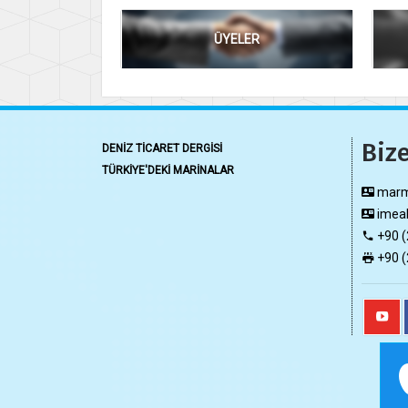
ÜYELER
Bize
DENİZ TİCARET DERGİSİ
TÜRKİYE'DEKİ MARİNALAR
marma
imeak
+90 (
+90 (