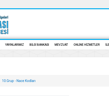
YAYINLARIMIZ
BİLGİ BANKASI
MEVZUAT
ONLİNE HİZMETLER
İL
10.Grup - Nace Kodları