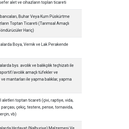
fer alet ve cihazların toplan ticareti
abancaları, Buhar Veya Kum Püskürtme
zların Toptan Ticareti (Tarımsal Amaçlı
 Söndürücüler Hariç)
azalarda Boya, Vernik ve Lak Perakende
arda bys. avcılık ve balıkçılık teçhizatı ile
portif/avcılık amaçlı tüfekler ve
 ve mantarları ile yapma balıklar, yapma
letleri toptan ticareti (çivi, raptiye, vida,
 parçası, çekiç, testere, pense, tornavida,
erçin, vb)
zalarda Hırdavat (Nalburiye) Malzemesi Ve