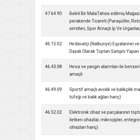
47.64.90
Belirli Bir MalaTahsis edilmiş Mağa
perakende Ticareti (Paraşütler, Rot
simitleri, Spor Amaçlı İp Ve Urganlar,
46.15.02
Hırdavatçı (Nalburiye) Eşyalarının v
Dayalı Olarak Toptan Satışını Yapan 
46.43.08
Hırsız ve yangın alarmları ile benzer
amaçlı
46.49.09
Sportif amaçlı avcılık ve balıkçılık 
tüfeği ve balık ağları hariç)
46.52.02
Elektronik cihaz ve parçalarının toptan
iletken cihazlar, mikroçipler, entegre
cihazları hariç)