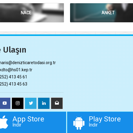
NACE
ANKET
 Ulaşın
ris@denizticaretodasi.org.tr
dto@hs01.kep.tr
252) 413 45 61
252) 413 45 63
App Store
Play Store
İndir
İndir