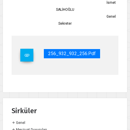
İsmet
SALİHOĞLU
Genel
Sekreter
256_932_932_256.pdf
Sirküler
Genel
Mevzuat Duyuruları