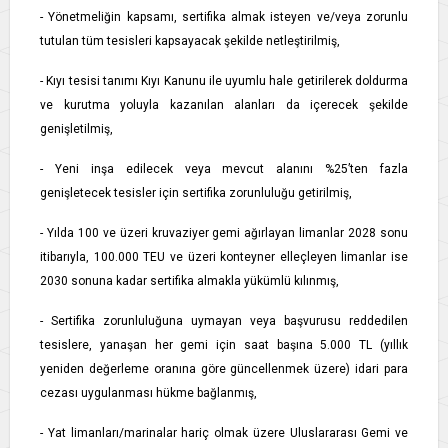
- Yönetmeliğin kapsamı, sertifika almak isteyen ve/veya zorunlu
tutulan tüm tesisleri kapsayacak şekilde netleştirilmiş,
- Kıyı tesisi tanımı Kıyı Kanunu ile uyumlu hale getirilerek doldurma
ve kurutma yoluyla kazanılan alanları da içerecek şekilde
genişletilmiş,
- Yeni inşa edilecek veya mevcut alanını %25’ten fazla
genişletecek tesisler için sertifika zorunluluğu getirilmiş,
- Yılda 100 ve üzeri kruvaziyer gemi ağırlayan limanlar 2028 sonu
itibarıyla, 100.000 TEU ve üzeri konteyner elleçleyen limanlar ise
2030 sonuna kadar sertifika almakla yükümlü kılınmış,
- Sertifika zorunluluğuna uymayan veya başvurusu reddedilen
tesislere, yanaşan her gemi için saat başına 5.000 TL (yıllık
yeniden değerleme oranına göre güncellenmek üzere) idari para
cezası uygulanması hükme bağlanmış,
- Yat limanları/marinalar hariç olmak üzere Uluslararası Gemi ve