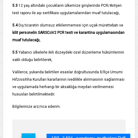
5.3­
12 yaş altındaki çocukların ülkemize girişlerinde PCR/Antijen
test raporu ile aşı sertifikası uygulamalarından muaf tutulacağı,
5.4­
Dış ticaretin olumsuz etkilenmemesi için uçak mürettebatı ve
kilit personelin SARS­CoV­2 PCR testi ve karantina uygulamasından
muaf tutulacağı,
5.5­
Yabancı ülkelerle ikili düzeydeki özel düzenleme hükümlerinin
saklı olduğu belirtilerek,
Valilerce, yukarıda belirtilen esaslar doğrultusunda İl/İlçe Umumi
Hıfzıssıhha Kurulları kararlarının ivedilikle alınmasının sağlanması
ve uygulamada herhangi bir aksaklığa meydan verilmemesi
hususları belirtilmektedir.
Bilgilerinize arz/rica ederim.