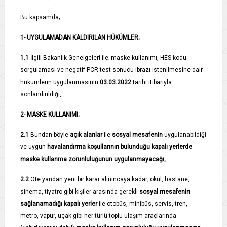
Bu kapsamda;
1- UYGULAMADAN KALDIRILAN HÜKÜMLER;
1.1­
İlgili Bakanlık Genelgeleri ile; maske kullanımı, HES kodu
sorgulaması ve negatif PCR test sonucu ibrazı istenilmesine dair
hükümlerin uygulanmasının
03.03.2022
tarihi itibarıyla
sonlandırıldığı,
2- MASKE KULLANIMI;
2.1­
Bundan böyle
açık alanlar
ile
sosyal mesafenin
uygulanabildiği
ve uygun
havalandırma koşullarının bulunduğu kapalı yerlerde
maske kullanma zorunluluğunun uygulanmayacağı,
2.2­
Öte yandan yeni bir karar alınıncaya kadar; okul, hastane,
sinema, tiyatro gibi kişiler arasında gerekli
sosyal mesafenin
sağlanamadığı kapalı yerler
ile otobüs, minibüs, servis, tren,
metro, vapur, uçak gibi her türlü toplu ulaşım araçlarında