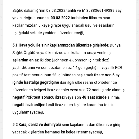
Sağlık Bakanlığı’nın 03.03.2022 tarihli ve E­13588366­149­389 sayılı
yazısı doğrultusunda,
03.03.2022 tarihinden itibaren
sınır
kapılarımızdan ülkeye girişte uygulanacak usul ve esasların
aşağıdaki şekilde yeniden düzenleneceği,
5.1­
Hava yolu ile sınır kapılarımızdan ülkemize girişlerde;
Dünya
Sağlık Örgütü veya ülkemizce acil kullanım onayı verilmiş
aşılardan en az iki doz
(Johnson & Johnson için tek doz)
yaptırdıklarını ve son dozdan en az 14 gün geçtiğini veya ilk PCR
pozitif test sonucunun 28. gününden başlamak üzere
son 6 ay
içinde hastalığı geçirdiğine
dair ilgili ülke resmi otoritelerince
düzenlenen belgeyi ibraz edenler veya son 72 saat içinde alınmış
negatif PCR test sonucu ibrazı
veya son
48 saat içinde
alınmış
negatif hızlı antijen testi
ibraz eden kişilere karantina tedbiri
uygulanmayacağı,
5.2­
Kara, deniz ve demiryolu
sınır kapılarımızdan ülkemize giriş
yapacak kişilerden herhangi bir belge istenmeyeceği,