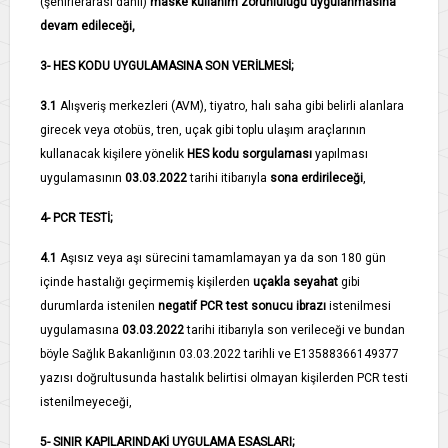
(şehirlerarası dahil)
maske kullanım zorunluluğu uygulanmasına
devam edileceği,
3- HES KODU UYGULAMASINA SON VERİLMESİ;
3.1­
Alışveriş merkezleri (AVM), tiyatro, halı saha gibi belirli alanlara
girecek veya otobüs, tren, uçak gibi toplu ulaşım araçlarının
kullanacak kişilere yönelik
HES kodu sorgulaması
yapılması
uygulamasının
03.03.2022
tarihi itibarıyla
sona erdirileceği
,
4- PCR TESTİ;
4.1­
Aşısız veya aşı sürecini tamamlamayan ya da son 180 gün
içinde hastalığı geçirmemiş kişilerden
uçakla seyahat
gibi
durumlarda istenilen
negatif PCR test sonucu ibrazı
istenilmesi
uygulamasına
03.03.2022
tarihi itibarıyla son verileceği ve bundan
böyle Sağlık Bakanlığının 03.03.2022 tarihli ve E­13588366­149­377
yazısı doğrultusunda hastalık belirtisi olmayan kişilerden PCR testi
istenilmeyeceği,
5- SINIR KAPILARINDAKİ UYGULAMA ESASLARI;