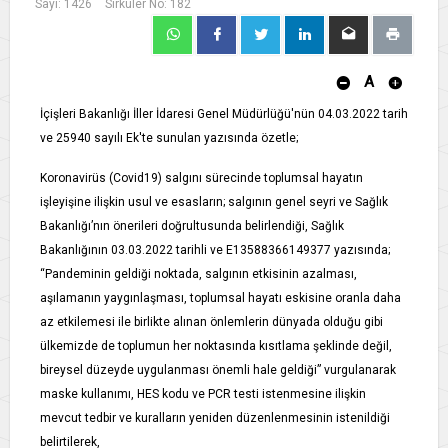
Sayı: 1426
Sirküler No: 182
A
İçişleri Bakanlığı İller İdaresi Genel Müdürlüğü'nün 04.03.2022 tarih
ve 25940 sayılı Ek'te sunulan yazısında özetle;
Koronavirüs (Covid19) salgını sürecinde toplumsal hayatın
işleyişine ilişkin usul ve esasların; salgının genel seyri ve Sağlık
Bakanlığı’nın önerileri doğrultusunda belirlendiği, Sağlık
Bakanlığının 03.03.2022 tarihli ve E­13588366­149­377 yazısında;
“Pandeminin geldiği noktada, salgının etkisinin azalması,
aşılamanın yaygınlaşması, toplumsal hayatı eskisine oranla daha
az etkilemesi ile birlikte alınan önlemlerin dünyada olduğu gibi
ülkemizde de toplumun her noktasında kısıtlama şeklinde değil,
bireysel düzeyde uygulanması önemli hale geldiği” vurgulanarak
maske kullanımı, HES kodu ve PCR testi istenmesine ilişkin
mevcut tedbir ve kuralların yeniden düzenlenmesinin istenildiği
belirtilerek,