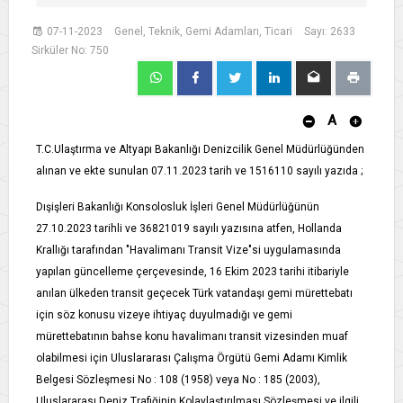
07-11-2023
Genel, Teknik, Gemi Adamları, Ticari
Sayı: 2633
Sirküler No: 750
A
T.C.Ulaştırma ve Altyapı Bakanlığı Denizcilik Genel Müdürlüğünden
alınan ve ekte sunulan 07.11.2023 tarih ve 1516110 sayılı yazıda ;
Dışişleri Bakanlığı Konsolosluk İşleri Genel Müdürlüğünün
27.10.2023 tarihli ve 36821019 sayılı yazısına atfen, Hollanda
Krallığı tarafından "Havalimanı Transit Vize"si uygulamasında
yapılan güncelleme çerçevesinde, 16 Ekim 2023 tarihi itibariyle
anılan ülkeden transit geçecek Türk vatandaşı gemi mürettebatı
için söz konusu vizeye ihtiyaç duyulmadığı ve gemi
mürettebatının bahse konu havalimanı transit vizesinden muaf
olabilmesi için Uluslararası Çalışma Örgütü Gemi Adamı Kimlik
Belgesi Sözleşmesi No : 108 (1958) veya No : 185 (2003),
Uluslararası Deniz Trafiğinin Kolaylaştırılması Sözleşmesi ve ilgili