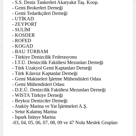
- S.S. Deniz Tankerleri Akaryakıt Taş. Koop.
- Gemi Brokerleri Derneği
- Gemi Tedarikçileri Derneği
- UTİKAD
- ZEYPORT
- SULİM
- KOSDER
- ROFED
- KOGAD
- BAU TÜRBAM
- Türkiye Denizcilik Federasyonu
- İ.T.Ü. Denizcilik Fakültesi Mezunları Derneği
- Türk Uzakyol Gemi Kaptanları Derneği
- Türk Kılavuz Kaptanlar Derneği
- Gemi Makineleri İşletme Mühendisleri Odası
- Gemi Mühendisleri Odası
- D.E.Ü. Denizcilik Fakültesi Mezunları Derneği
- WISTA Türkiye Derneği
- Beykoz Denizciler Derneği
- Ataköy Marina ve Yat İşletmeleri A.Ş.
- Setur Kalamış Marina
- İspark İstinye Marina
-03, 04, 05, 06, 07, 08, 09 ve 47 Nolu Meslek Grupları