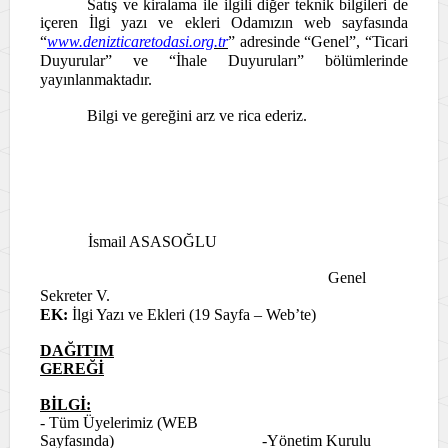
Satış ve kiralama ile ilgili diğer teknik bilgileri de
içeren İlgi yazı ve ekleri Odamızın web sayfasında
“
www.denizticaretodasi.org
.tr
” adresinde “Genel”, “Ticari
Duyurular” ve “İhale Duyuruları” bölümlerinde
yayınlanmaktadır.
Bilgi ve gereğini arz ve rica ederiz.
İsmail ASASOĞLU
Genel
Sekreter V.
EK:
İlgi Yazı ve Ekleri (19 Sayfa – Web’te)
DAĞITIM
GEREĞİ
BİLGİ:
- Tüm Üyelerimiz (WEB
Sayfasında)
-Yönetim Kurulu