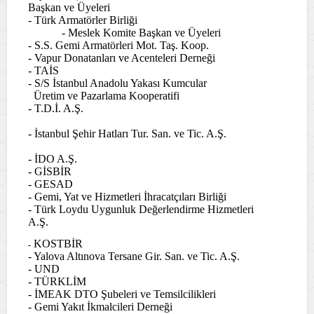
Başkan ve Üyeleri
- Türk Armatörler Birliği
- Meslek Komite Başkan ve Üyeleri
- S.S. Gemi Armatörleri Mot. Taş. Koop.
- Vapur Donatanları ve Acenteleri Derneği
- TAİS
- S/S İstanbul Anadolu Yakası Kumcular
Üretim ve Pazarlama Kooperatifi
- T.D.İ. A.Ş.
- İstanbul Şehir Hatları Tur. San. ve Tic. A.Ş.
- İDO A.Ş.
- GİSBİR
- GESAD
- Gemi, Yat ve Hizmetleri İhracatçıları Birliği
- Türk Loydu Uygunluk Değerlendirme Hizmetleri
A.Ş.
KOSTBİR
-
- Yalova Altınova Tersane Gir. San. ve Tic. A.Ş.
- UND
- TÜRKLİM
- İMEAK DTO Şubeleri ve Temsilcilikleri
- Gemi Yakıt İkmalcileri Derneği