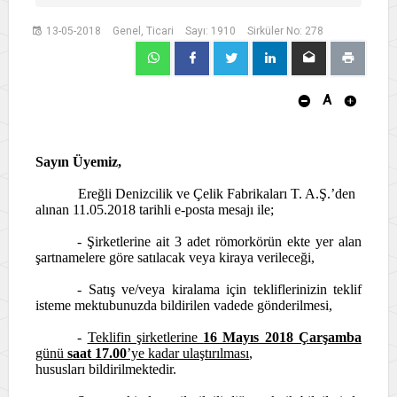
13-05-2018
Genel, Ticari
Sayı: 1910
Sirküler No: 278
A
Sayın Üyemiz,
Ereğli Denizcilik ve Çelik Fabrikaları T. A.Ş.’den
alınan 11.05.2018 tarihli e-posta mesajı ile;
- Şirketlerine ait 3 adet römorkörün ekte yer alan
şartnamelere göre satılacak veya kiraya verileceği,
- Satış ve/veya kiralama için tekliflerinizin teklif
isteme mektubunuzda bildirilen vadede gönderilmesi,
-
Teklifin şirketlerine
16 Mayıs 2018 Çarşamba
günü
saat 17.00
’ye kadar ulaştırılması
,
hususları bildirilmektedir.