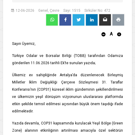
12-06-2026
Genel, Çevre
Sayı: 1515
Sirküler No: 472
A
Sayın Üyemiz,
Türkiye Odalar ve Borsalar Birliği (TOBB) tarafından Odamıza
gönderilen 11.06.2026 tarihli Ek’te sunulan yazıda;
Ülkemiz ev sahipliğinde Antalya’da düzenlenecek Birleşmiş
Milletler İklim Değişikliği Çerçeve Sözleşmesi 31. Taraflar
Konferansı’nın (COP31) küresel iklim gündeminin şekillendirilmesi
ve ülkemizin yeşil dönüşüm vizyonunun uluslararası platformda
etkin şekilde temsil edilmesi açısından büyük önem taşıdığı ifade
edilmektedir.
Yazıda devamla, COP31 kapsamında kurulacak Yeşil Bölge (Green
Zone) alanının etkinliğinin artırılması amacıyla özel sektörün