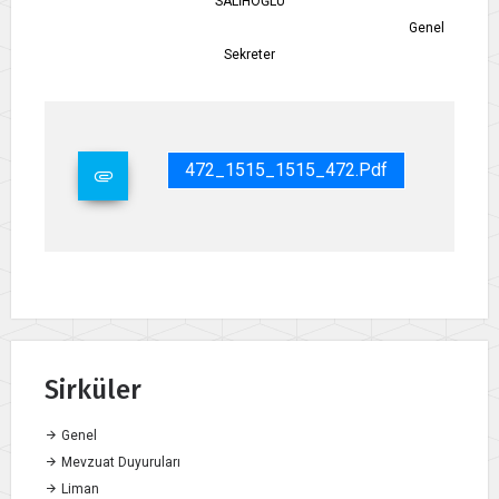
SALİHOĞLU
Genel
Sekreter
472_1515_1515_472.pdf
Sirküler
Genel
Mevzuat Duyuruları
Liman