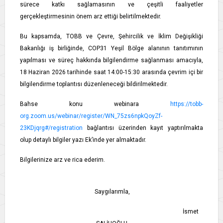
sürece katkı sağlamasının ve çeşitli faaliyetler
gerçekleştirmesinin önem arz ettiği belirtilmektedir.
Bu kapsamda, TOBB ve Çevre, Şehircilik ve İklim Değişikliği
Bakanlığı iş birliğinde, COP31 Yeşil Bölge alanının tanıtımının
yapılması ve süreç hakkında bilgilendirme sağlanması amacıyla,
18 Haziran 2026 tarihinde saat 14:00-15:30 arasında çevrim içi bir
bilgilendirme toplantısı düzenleneceği bildirilmektedir.
Bahse konu webinara
https://tobb-
org.zoom.us/webinar/register/WN_75zs6npkQoyZf-
23KDjqrg#/registration
bağlantısı üzerinden kayıt yaptırılmakta
olup detaylı bilgiler yazı Ek’inde yer almaktadır.
Bilgilerinize arz ve rica ederim.
Saygılarımla,
İsmet