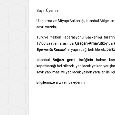
Sayın Üyemiz,
Ulaştırma ve Altyapı Bakanlığı, İstanbul Bölge 
sayılı yazıda;
Türkiye Yelken Federasyonu Başkanlığı tarafınd
17.00
saatleri arasında
Çırağan-Arnavutköy
par
Egemenlik Kupası"
nın yapılacağı belirtilerek,
parku
İstanbul Boğazı gemi trafiğinin
bahse konu
kapatılacağı
belirtilerek, yapılacak yelken yarışl
seyir yapılması ve yapılacak yelken yarışları ile il
Bilgilerinize arz ve rica ederim.
Say
İsme
Gene