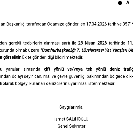
A
Liman Başkanlığı tarafından Odamıza gönderilen 17.04.2026 tarih ve 357
an gerekli tedbirlerin alınması şartı ile
23 Nisan 2026
tarihinde
11.
kurunda olmak üzere
"Cumhurbaşkanlığı 7. Uluslararası Yat Yarışları Ul
r görselinin
Ek'te gönderildiği bildirilmektedir.
 yarışlar sırasında
çift yönlü ve/veya tek yönlü deniz trafiğ
arından dolayı seyir, can, mal ve çevre güvenliği bakımından bölgede dikk
gili olarak bölgeyi kullanan denizcilerin uyarılması istenmektedir.
gılarımla,
t SALİHOĞLU
l Sekreter