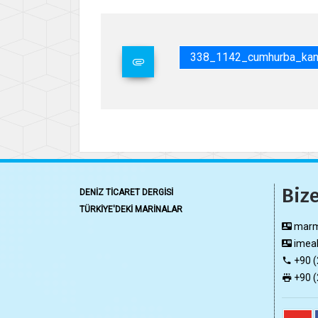
338_1142_cumhurba_kanl
Bize
DENİZ TİCARET DERGİSİ
TÜRKİYE'DEKİ MARİNALAR
marma
imeak
+90 (
+90 (