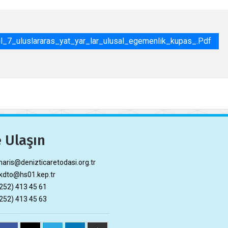
_7_uluslararas_yat_yar_lar_ulusal_egemenlik_kupas_.pdf
 Ulaşın
ris@denizticaretodasi.org.tr
dto@hs01.kep.tr
252) 413 45 61
252) 413 45 63