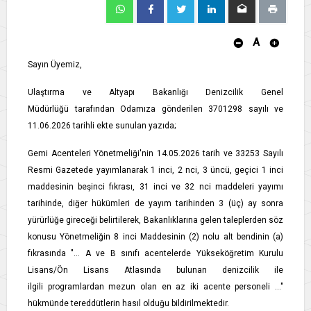
A
Sayın Üyemiz,
Ulaştırma ve Altyapı Bakanlığı Denizcilik Genel
Müdürlüğü tarafından Odamıza gönderilen 3701298 sayılı ve
11.06.2026 tarihli ekte sunulan yazıda;
Gemi Acenteleri Yönetmeliği'nin 14.05.2026 tarih ve 33253 Sayılı
Resmi Gazetede yayımlanarak 1 inci, 2 nci, 3 üncü, geçici 1 inci
maddesinin beşinci fıkrası, 31 inci ve 32 nci maddeleri yayımı
tarihinde, diğer hükümleri de yayım tarihinden 3 (üç) ay sonra
yürürlüğe gireceği belirtilerek, Bakanlıklarına gelen taleplerden söz
konusu Yönetmeliğin 8 inci Maddesinin (2) nolu alt bendinin (a)
fıkrasında "… A ve B sınıfı acentelerde Yükseköğretim Kurulu
Lisans/Ön Lisans Atlasında bulunan denizcilik ile
ilgili programlardan mezun olan en az iki acente personeli ..."
hükmünde tereddütlerin hasıl olduğu bildirilmektedir.