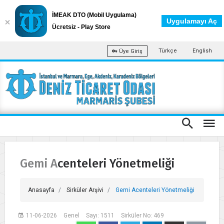
İMEAK DTO (Mobil Uygulama)
Uygulamayı Aç
Ücretsiz - Play Store
Türkçe
English
Üye Giriş
Gemi Acenteleri Yönetmeliği
Anasayfa
Sirküler Arşivi
Gemi Acenteleri Yönetmeliği
11-06-2026
Genel
Sayı: 1511
Sirküler No: 469