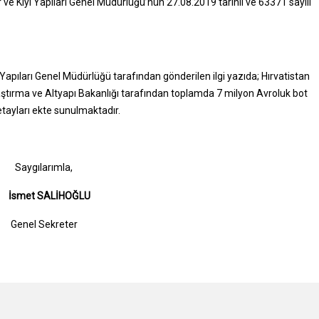
 ve Kıyı Yapıları Genel Müdürlüğü’nün 27.08.2019 tarihli ve 63371 sayılı
 Yapıları Genel Müdürlüğü tarafından gönderilen ilgi yazıda; Hırvatistan
ştırma ve Altyapı Bakanlığı tarafından toplamda 7 milyon Avroluk bot
detayları ekte sunulmaktadır.
mla,
HOĞLU
eter