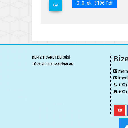
0_0_ek_3196.pdf
Bize
DENİZ TİCARET DERGİSİ
TÜRKİYE'DEKİ MARİNALAR
marma
imeak
+90 (
+90 (