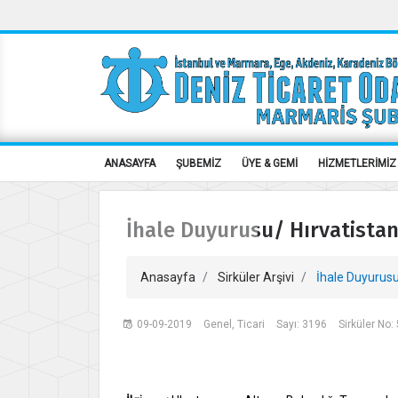
ANASAYFA
ŞUBEMİZ
ÜYE & GEMİ
HİZMETLERİMİZ
İhale Duyurusu/ Hırvatista
Anasayfa
Sirküler Arşivi
İhale Duyurusu
09-09-2019
Genel, Ticari
Sayı: 3196
Sirküler No: