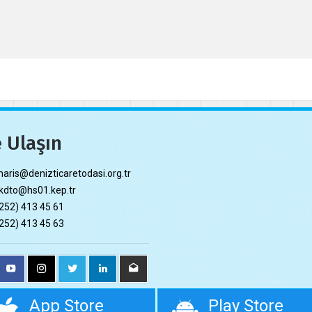
 Ulaşın
ris@denizticaretodasi.org.tr
dto@hs01.kep.tr
252) 413 45 61
252) 413 45 63
App Store
Play Store