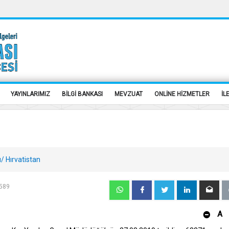
YAYINLARIMIZ
BİLGİ BANKASI
MEVZUAT
ONLİNE HİZMETLER
İL
n
/ Hırvatistan
 589
A