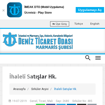
İMEAK DTO (Mobil Uygulama)
Uygulamayı Aç
Ücretsiz - Play Store
Türkçe
English
Üye Giriş
İhaleli Satışlar Hk.
Anasayfa
Sirküler Arşivi
İhaleli Satışlar Hk.
19-07-2019
Genel, Ticari, Mali
Sayı: 2680
Sirküler No: 485