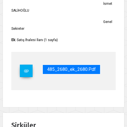
İsmet
SALİHOĞLU
Genel
Sekreter
Ek:
Satış İhalesi İlanı (1 sayfa)
485_2680_ek_2680.pdf
Sirküler