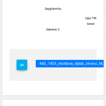
Saygılarımla,
Uğur TIN
Genel
Sekreter V.
440_1435_moldova_dijital_zirvesi_hk.