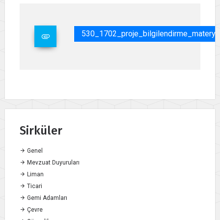
530_1702_proje_bilgilendirme_materyall
Sirküler
Genel
Mevzuat Duyuruları
Liman
Ticari
Gemi Adamları
Çevre