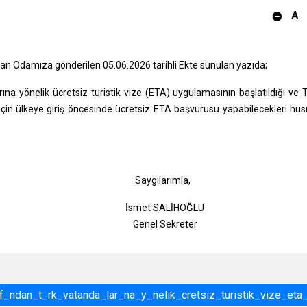
A
ndan Odamıza gönderilen 05.06.2026 tarihli Ekte sunulan yazıda;
na yönelik ücretsiz turistik vize (ETA) uygulamasının başlatıldığı ve 
ri için ülkeye giriş öncesinde ücretsiz ETA başvurusu yapabilecekleri hu
gılarımla,
t SALİHOĞLU
l Sekreter
f_ndan_t_rk_vatanda_lar_na_y_nelik_cretsiz_turistik_vize_et