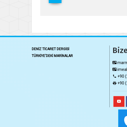
Bize
DENİZ TİCARET DERGİSİ
TÜRKİYE'DEKİ MARİNALAR
marma
imeak
+90 (
+90 (