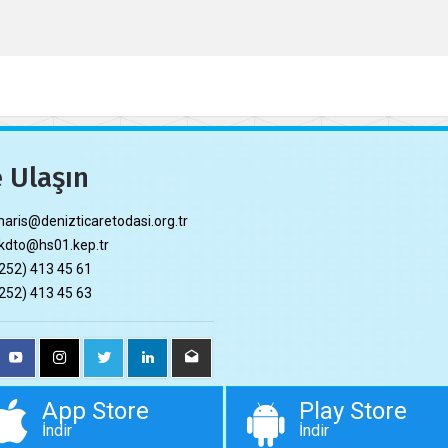
 Ulaşın
ris@denizticaretodasi.org.tr
dto@hs01.kep.tr
252) 413 45 61
252) 413 45 63
App Store
Play Store
İndir
İndir