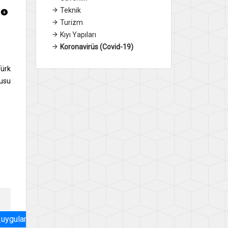
Teknik
Turizm
Kıyı Yapıları
Koronavirüs (Covid-19)
Türk
susu
a_uygulamas_hk.pdf