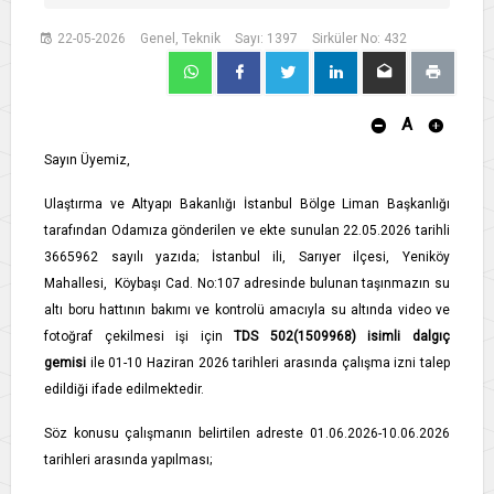
22-05-2026
Genel, Teknik
Sayı: 1397
Sirküler No: 432
A
Sayın Üyemiz,
Ulaştırma ve Altyapı Bakanlığı İstanbul Bölge Liman Başkanlığı
tarafından Odamıza gönderilen ve ekte sunulan 22.05.2026 tarihli
3665962 sayılı yazıda; İstanbul ili, Sarıyer ilçesi, Yeniköy
Mahallesi, Köybaşı Cad. No:107 adresinde bulunan taşınmazın su
altı boru hattının bakımı ve kontrolü amacıyla su altında video ve
fotoğraf çekilmesi işi için
TDS 502(1509968) isimli dalgıç
gemisi
ile 01-10 Haziran 2026 tarihleri arasında çalışma izni talep
edildiği ifade edilmektedir.
Söz konusu çalışmanın belirtilen adreste 01.06.2026-10.06.2026
tarihleri arasında yapılması;