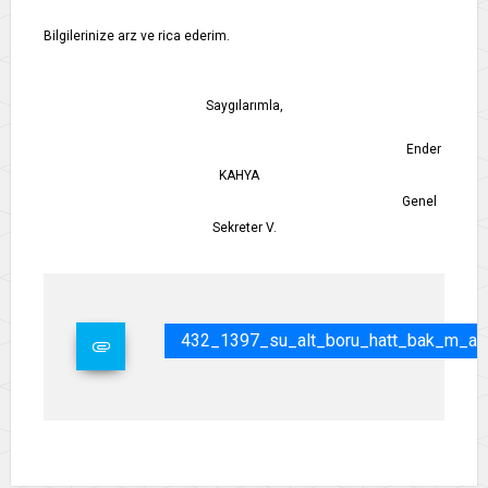
Bilgilerinize arz ve rica ederim.
Saygılarımla,
Ender
KAHYA
Genel
Sekreter V.
432_1397_su_alt_boru_hatt_bak_m_al_