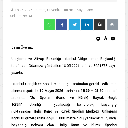
18-05-2026
Genel, Güvenlik, Turizm
Sayı: 1365
Sirküler No: 419
A
Sayın Üyemiz,
Ulaştırma ve Altyapı Bakanlığı, İstanbul Bölge Liman Başkanlığı
tarafından Odamıza gönderilen 18.05.2026 tarih ve 3651378 sayılı
yazıda;
İstanbul Gençlik ve Spor İl Müdürlüğü tarafından gerekli tedbirlerin
alınması şartı ile
19 Mayıs 2026
tarihinde
18.30 – 21.30
saatleri
arasında
"Su Sporları (Kano ve Kürek) Bayrak Geçit
Töreni"
etkinliğinin yapılacağı belirtilerek, başlangıç
noktasından
Haliç Kano
ve
Kürek Sporları Merkezi
,
Unkapanı
Köprüsü
güzergahına doğru 1.000 metre gidiş yapılacak olup, varış
başlangıç noktası olan
Haliç Kano
ve
Kürek Sporları