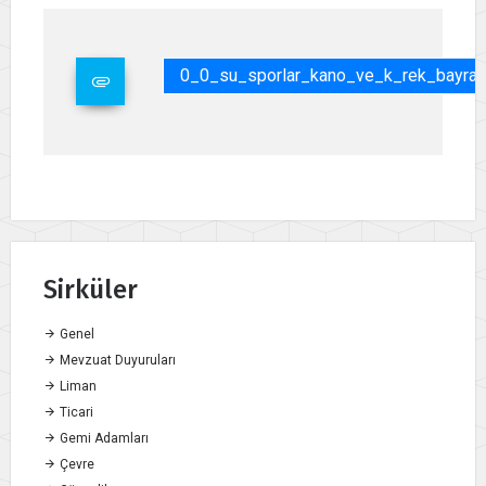
0_0_su_sporlar_kano_ve_k_rek_bayrak_
Sirküler
Genel
Mevzuat Duyuruları
Liman
Ticari
Gemi Adamları
Çevre