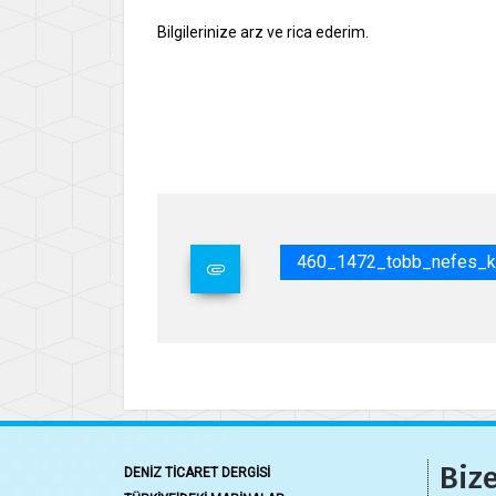
Bilgilerinize arz ve rica ederim.
Say
İsme
Gene
460_1472_tobb_nefes_kr
Bize
DENİZ TİCARET DERGİSİ