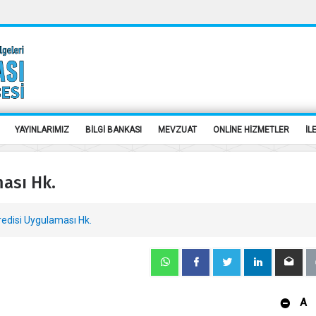
YAYINLARIMIZ
BİLGİ BANKASI
MEVZUAT
ONLİNE HİZMETLER
İL
ası Hk.
edisi Uygulaması Hk.
A