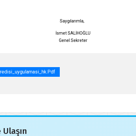
gılarımla,
t SALİHOĞLU
l Sekreter
edisi_uygulamasi_hk.pdf
 Ulaşın