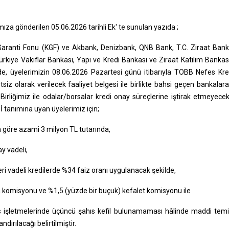
mıza gönderilen 05.06.2026 tarihli Ek' te sunulan yazıda ;
 Garanti Fonu (KGF) ve Akbank, Denizbank, QNB Bank, T.C. Ziraat Bank
ürkiye Vakıflar Bankası, Yapı ve Kredi Bankası ve Ziraat Katılım Bankası
e, üyelerimizin 08.06.2026 Pazartesi günü itibarıyla TOBB Nefes Kre
siz olarak verilecek faaliyet belgesi ile birlikte bahsi geçen bankalara
irliğimiz ile odalar/borsalar kredi onay süreçlerine iştirak etmeyece
 tanımına uyan üyelerimiz için;
na göre azami 3 milyon TL tutarında,
y vadeli,
eri vadeli kredilerde %34 faiz oranı uygulanacak şekilde,
a komisyonu ve %1,5 (yüzde bir buçuk) kefalet komisyonu ile
ıs işletmelerinde üçüncü şahıs kefil bulunamaması hâlinde maddi tem
andırılacağı belirtilmiştir.