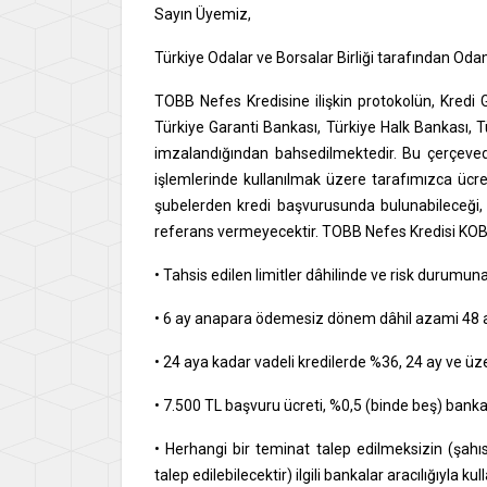
Sayın Üyemiz,
Türkiye Odalar ve Borsalar Birliği tarafından Oda
TOBB Nefes Kredisine ilişkin protokolün, Kredi
Türkiye Garanti Bankası, Türkiye Halk Bankası, T
imzalandığından bahsedilmektedir. Bu çerçeved
işlemlerinde kullanılmak üzere tarafımızca ücret
şubelerden kredi başvurusunda bulunabileceği, B
referans vermeyecektir. TOBB Nefes Kredisi KOBİ
• Tahsis edilen limitler dâhilinde ve risk durumu
• 6 ay anapara ödemesiz dönem dâhil azami 48 a
• 24 aya kadar vadeli kredilerde %36, 24 ay ve üz
• 7.500 TL başvuru ücreti, %0,5 (binde beş) bank
• Herhangi bir teminat talep edilmeksizin (şah
talep edilebilecektir) ilgili bankalar aracılığıyla kull