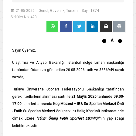
21-05-2026
Genel, Güvenlik, Turizm
Sayı: 1374
Sirküler No: 423
A
Sayın Üyemiz,
Ulaştırma ve Altyapı Bakanlığı, İstanbul Bölge Liman Başkanlığı
tarafından Odamıza gönderilen 20.05.2026 tarih ve 3656949 sayılı
yazıda;
Türkiye Üniversite Sporları Federasyonu Başkanlığı tarafından
gerekli tedbirlerin alınması şartı ile
21 Mayıs 2026
tarihinde
09.00-
17.00
saatleri arasında
Koç Müzesi – İBB
Su Sporları Merkezi Önü
- Fatih Su Sporları Merkezi önü
parkuru
Haliç Köprüsü
istikametinde
olmak üzere
"TÜSF Ünilig Fetih Sporfest Etkinliği"
nin yapılacağı
belirtilmektedir.